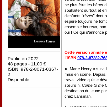
ne plus être les héros d
souhaitent surtout et enf
d'enfants "rêvés" dont o
espère toujours ne tom
ensemble heureux, non. 
oui ! Ce qui s'annonce 
Cette version annule 
l'ISBN
978-2-87282-76
Publié en 2022
48 pages - 11.00 €
►
Marie Henry a suivi 
ISBN: 978-2-8071-0367-
2
mise en scène. Depuis, 
Disponible
travail vidéo qu'elle d
sœurs h.
Come to me C
destination du jeune pub
chez Lansman.