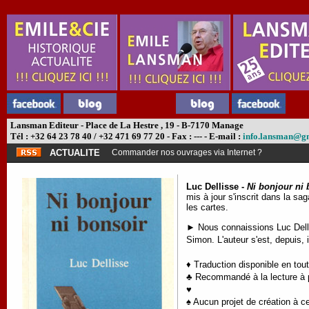
Lansman Editeur - Place de La Hestre , 19 - B-7170 Manage
Tél : +32 64 23 78 40 / +32 471 69 77 20 - Fax : --- - E-mail :
info.lansman@g
ACTUALITE
Commander nos ouvrages via Internet ?
Luc Dellisse -
Ni bonjour ni 
mis à jour s'inscrit dans la sa
les cartes.
► Nous connaissions Luc Delli
Simon. L'auteur s'est, depuis, i
♦ Traduction disponible en tou
♣ Recommandé à la lecture à pa
♥
♠ Aucun projet de création à ce