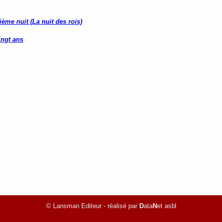
ème nuit (La nuit des rois)
ingt ans
© Lansman Editeur - réalisé par
D
ata
N
et asbl