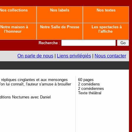
Nos collections
Nos labels
Nos textes
Notre maison à
Notre Salle de Presse
Les spectacles à
l'honneur
l'affiche
Recherche
:
On parle de nous
|
Liens privilégiés
|
Nous contacter
 répliques cinglantes et aux mensonges
60 pages
 lui connaît, l'auteur s'amuse à brouiller
2 comédiens
2 comédiennes
Texte théâtral
ditions Nocturnes avec Daniel