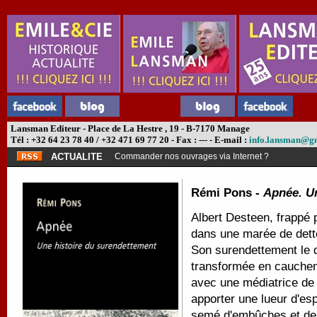
Lansman Editeur - Place de La Hestre , 19 - B-7170 Manage
Tél : +32 64 23 78 40 / +32 471 69 77 20 - Fax : --- - E-mail :
info.lansman@g
ACTUALITE
Commander nos ouvrages via Internet ?
Rémi Pons -
Apnée. Un
Albert Desteen, frappé
dans une marée de dettes
Son surendettement le d
transformée en cauche
avec une médiatrice de 
apporter une lueur d'espo
semé d'embûches et de c