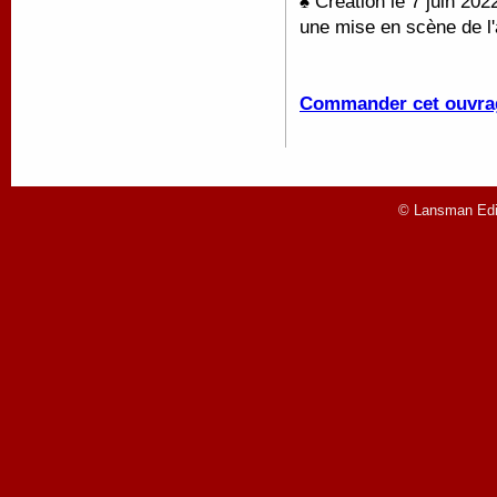
♠ Création le 7 juin 20
une mise en scène de l'
Commander cet ouvra
© Lansman Edit