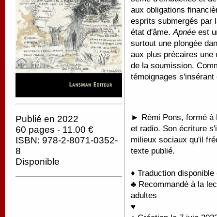
aux obligations financiè
esprits submergés par l
état d'âme.
Apnée
est u
surtout une plongée dan
aux plus précaires une c
de la soumission. Comm
témoignages s'insérant d
►
Rémi Pons, formé à l
Publié en 2022
et radio. Son écriture s
60 pages - 11.00 €
milieux sociaux qu'il f
ISBN: 978-2-8071-0352-
8
texte publié.
Disponible
♦ Traduction disponible
♣ Recommandé à la lectu
adultes
♥