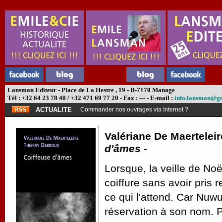
Lansman Editeur - Place de La Hestre , 19 - B-7170 Manage
Tél : +32 64 23 78 40 / +32 471 69 77 20 - Fax : --- - E-mail :
info.lansman@g
ACTUALITE
Commander nos ouvrages via Internet ?
Valériane De Maerteleir
d'âmes
-
Lorsque, la veille de No
coiffure sans avoir pris 
ce qui l'attend. Car Nuw
réservation à son nom. P