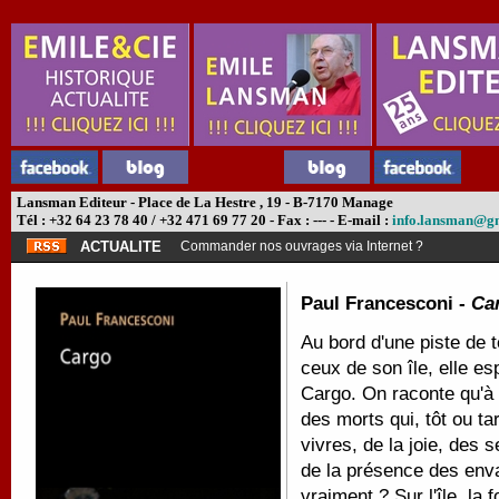
Lansman Editeur - Place de La Hestre , 19 - B-7170 Manage
Tél : +32 64 23 78 40 / +32 471 69 77 20 - Fax : --- - E-mail :
info.lansman@g
ACTUALITE
Commander nos ouvrages via Internet ?
Paul Francesconi -
Ca
Au bord d'une piste de t
ceux de son île, elle es
Cargo. On raconte qu'à 
des morts qui, tôt ou t
vivres, de la joie, des 
de la présence des enva
vraiment ? Sur l'île, la f