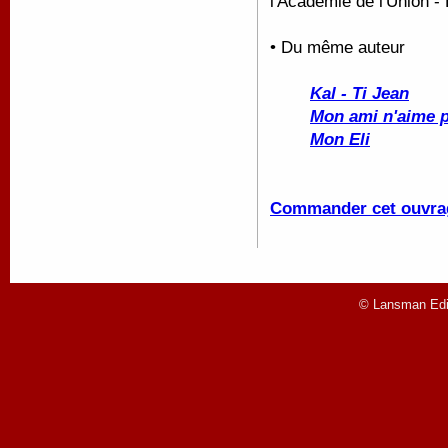
l'Académie de l'Union 
• Du même auteur
Kal - Ti Jean
Mon ami n'aime p
Mon Eli
Commander cet ouvra
© Lansman Edit