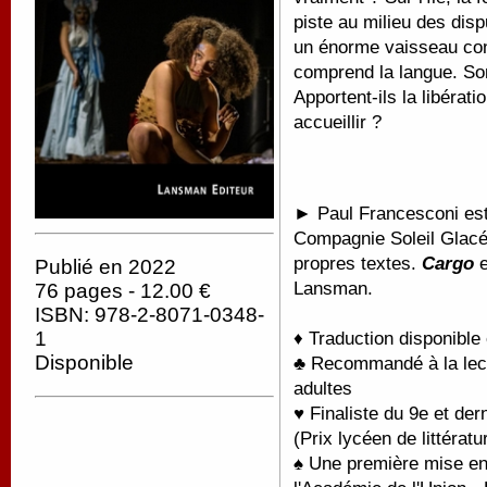
piste au milieu des disp
un énorme vaisseau con
comprend la langue. Son
Apportent-ils la libérati
accueillir ?
► Paul Francesconi est o
Compagnie Soleil Glacé
propres textes.
Cargo
e
Publié en 2022
Lansman.
76 pages - 12.00 €
ISBN: 978-2-8071-0348-
1
♦ Traduction disponible
Disponible
♣ Recommandé à la lectu
adultes
♥ Finaliste du 9e et der
(Prix lycéen de littéra
♠ Une première mise en 