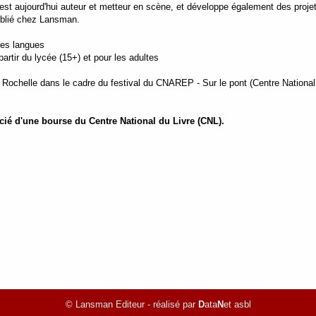
l est aujourd'hui auteur et metteur en scène, et développe également des proje
publié chez Lansman.
tes langues
rtir du lycée (15+) et pour les adultes
 Rochelle dans le cadre du festival du CNAREP - Sur le pont (Centre National
icié d'une bourse du Centre National du Livre (CNL).
© Lansman Editeur - réalisé par
D
ata
N
et asbl