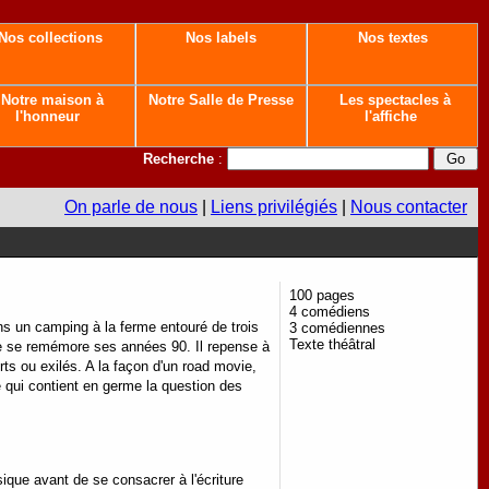
Nos collections
Nos labels
Nos textes
Notre maison à
Notre Salle de Presse
Les spectacles à
l'honneur
l'affiche
Recherche
:
On parle de nous
|
Liens privilégiés
|
Nous contacter
100 pages
4 comédiens
ns un camping à la ferme entouré de trois
3 comédiennes
Texte théâtral
me se remémore ses années 90. Il repense à
ts ou exilés. A la façon d'un road movie,
e qui contient en germe la question des
que avant de se consacrer à l'écriture