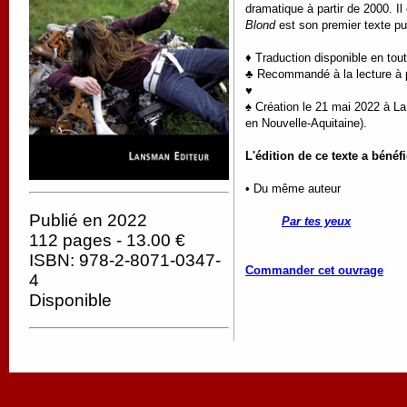
dramatique à partir de 2000. I
Blond
est son premier texte 
♦ Traduction disponible en tou
♣ Recommandé à la lecture à pa
♥
♠ Création le 21 mai 2022 à La
en Nouvelle-Aquitaine).
L'édition de ce texte a bénéf
• Du même auteur
Publié en 2022
Par tes yeux
112 pages - 13.00 €
ISBN: 978-2-8071-0347-
Commander cet ouvrage
4
Disponible