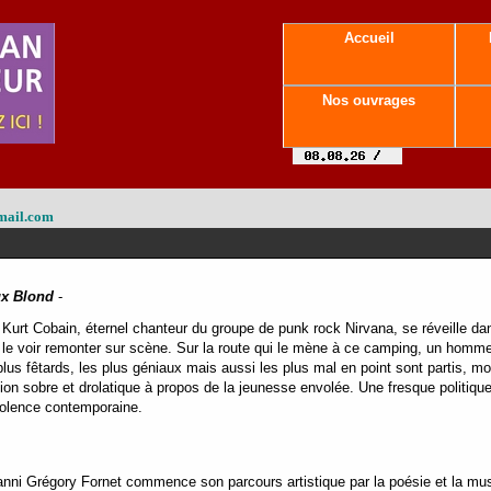
Accueil
Nos ouvrages
mail.com
ux Blond
-
, Kurt Cobain, éternel chanteur du groupe de punk rock Nirvana, se réveille da
 le voir remonter sur scène. Sur la route qui le mène à ce camping, un hom
us fêtards, les plus géniaux mais aussi les plus mal en point sont partis, mor
ion sobre et drolatique à propos de la jeunesse envolée. Une fresque politiqu
violence contemporaine.
ni Grégory Fornet commence son parcours artistique par la poésie et la musi