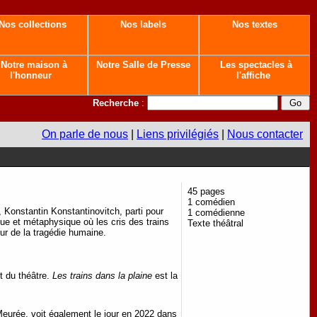
Nos collections
Nos labels
Nos textes
Notre maison à
Notre Salle de Presse
Les spectacles à
l'honneur
l'affiche
Recherche
:
On parle de nous
|
Liens privilégiés
|
Nous contacter
45 pages
1 comédien
s, Konstantin Konstantinovitch, parti pour
1 comédienne
que et métaphysique où les cris des trains
Texte théâtral
œur de la tragédie humaine.
t du théâtre.
Les trains dans la plaine
est la
Meurée, voit également le jour en 2022 dans