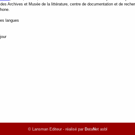
 des Archives et Musée de la littérature, centre de documentation et de recherch
phone.
tes langues
jour
© Lansman Editeur - réalisé par
D
ata
N
et asbl