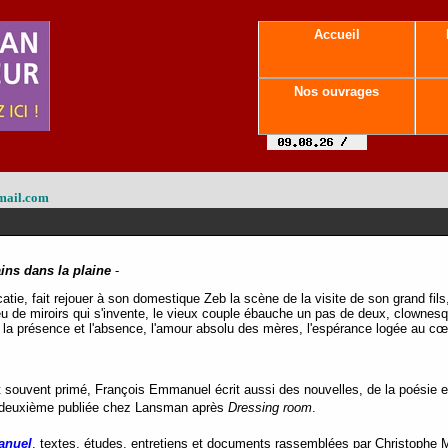
Accueil
Nos ouvrages
mail.com
ains dans la plaine
-
écatie, fait rejouer à son domestique Zeb la scène de la visite de son grand fil
jeu de miroirs qui s'invente, le vieux couple ébauche un pas de deux, clownes
ent la présence et l'absence, l'amour absolu des mères, l'espérance logée au c
 souvent primé, François Emmanuel écrit aussi des nouvelles, de la poésie e
la deuxième publiée chez Lansman après
Dressing room
.
anuel
, textes, études, entretiens et documents rassemblées par Christophe 