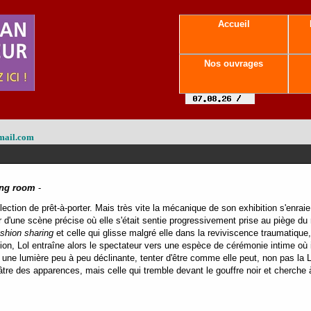
Accueil
Nos ouvrages
mail.com
ing room
-
ection de prêt-à-porter. Mais très vite la mécanique de son exhibition s'enrai
d'une scène précise où elle s'était sentie progressivement prise au piège du 
ashion sharing
et celle qui glisse malgré elle dans la reviviscence traumatique
ion, Lol entraîne alors le spectateur vers une espèce de cérémonie intime où il 
ne lumière peu à peu déclinante, tenter d'être comme elle peut, non pas la Lo
âtre des apparences, mais celle qui tremble devant le gouffre noir et cherche 