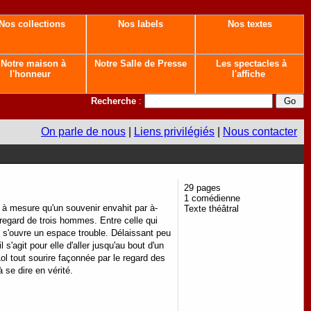
Nos collections
Nos labels
Nos textes
Notre maison à
Notre Salle de Presse
Les spectacles à
l'honneur
l'affiche
Recherche
:
On parle de nous
|
Liens privilégiés
|
Nous contacter
29 pages
1 comédienne
e à mesure qu'un souvenir envahit par à-
Texte théâtral
regard de trois hommes. Entre celle qui
, s'ouvre un espace trouble. Délaissant peu
s'agit pour elle d'aller jusqu'au bout d'un
l tout sourire façonnée par le regard des
à se dire en vérité.