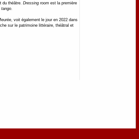
t du théâtre.
Dressing room
est la première
 tango
.
Meurée, voit également le jour en 2022 dans
e sur le patrimoine littéraire, théâtral et