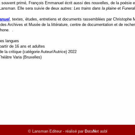
 souvent primé, François Emmanuel écrit aussi des nouvelles, de la poésie e
 Lansman. Elle sera suivie de deux autres:
Les trains dans la plaine
et
Funeral
anuel
, textes, études, entretiens et documents rassemblées par Christophe 
 des Archives et Musée de la littérature, centre de documentation et de recherch
ophone. .
tes langues
artir de 16 ans et adultes
e la critique (catégorie Auteur/Autrice) 2022
Théâtre Varia (Bruxelles)
© Lansman Editeur - réalisé par
D
ata
N
et asbl