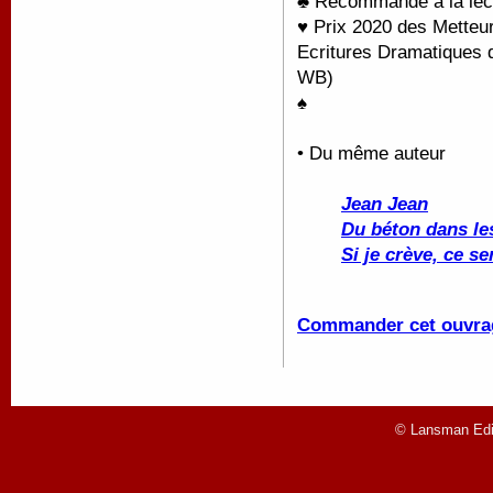
♣ Recommandé à la lectu
♥ Prix 2020 des Metteu
Ecritures Dramatiques 
WB)
♠
• Du même auteur
Jean Jean
Du béton dans le
Si je crève, ce s
Commander cet ouvra
© Lansman Edit