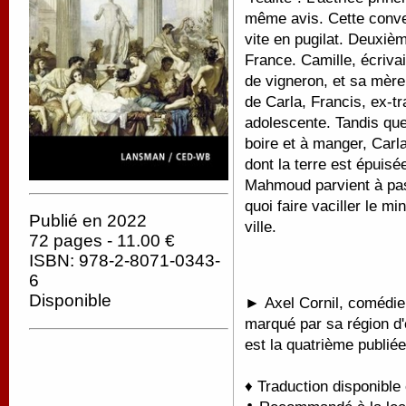
même avis. Cette conve
vite en pugilat. Deuxiè
France. Camille, écrivai
de vigneron, et sa mère
de Carla, Francis, ex-tr
adolescente. Tandis que
boire et à manger, Carl
dont la terre est épuisée
Mahmoud parvient à pass
quoi faire vaciller le mi
Publié en 2022
ville.
72 pages - 11.00 €
ISBN: 978-2-8071-0343-
6
Disponible
►
Axel Cornil, comédie
marqué par sa région d'
est la quatrième publié
♦ Traduction disponible