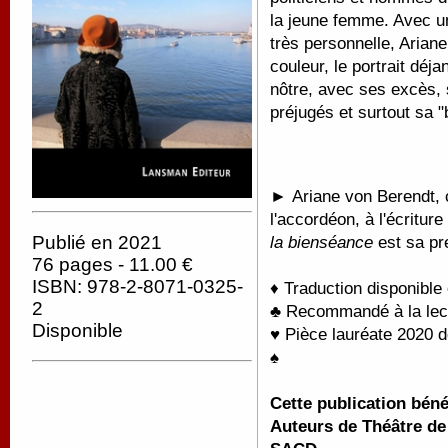
la jeune femme. Avec un
très personnelle, Arian
couleur, le portrait déja
nôtre, avec ses excès, 
préjugés et surtout sa "b
►
Ariane von Berendt,
l'accordéon, à l'écritur
Publié en 2021
la bienséance
est sa pr
76 pages - 11.00 €
ISBN: 978-2-8071-0325-
♦ Traduction disponible
2
♣ Recommandé à la lectu
Disponible
♥ Pièce lauréate 2020 
♠
Cette publication bén
Auteurs de Théâtre de