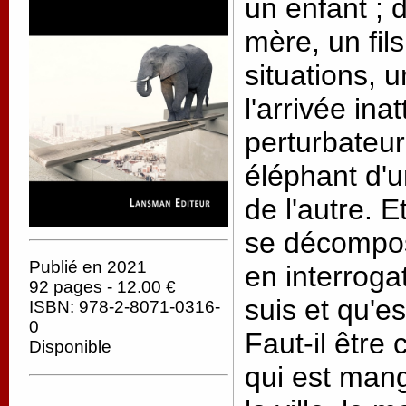
un enfant ; 
mère, un fil
situations, 
l'arrivée in
perturbateur
éléphant d'u
de l'autre. E
se décompose
Publié en 2021
en interroga
92 pages - 12.00 €
suis et qu'e
ISBN: 978-2-8071-0316-
0
Faut-il être
Disponible
qui est mang