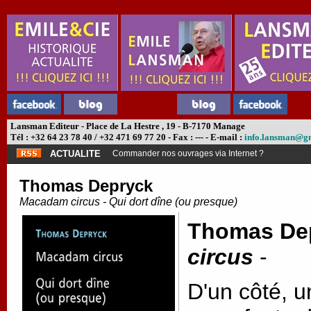
Lansman Editeur - Place de La Hestre , 19 - B-7170 Manage
Tél : +32 64 23 78 40 / +32 471 69 77 20 - Fax : --- - E-mail :
info.lansman@g
ACTUALITE
Abonnement théâtre ?
Thomas Depryck
Macadam circus - Qui dort dîne (ou presque)
Thomas De
circus
-
D'un côté, 