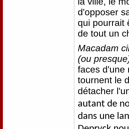
la ville, le
d'opposer s
qui pourrait 
de tout un c
Macadam ci
(ou presque
faces d'une 
tournent le 
détacher l'u
autant de n
dans une la
Depryck nous