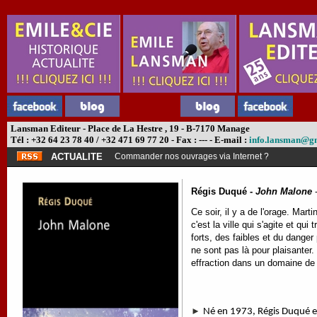
Lansman Editeur - Place de La Hestre , 19 - B-7170 Manage
Tél : +32 64 23 78 40 / +32 471 69 77 20 - Fax : --- - E-mail :
info.lansman@g
ACTUALITE
Commander nos ouvrages via Internet ?
Régis Duqué -
John Malone
Ce soir, il y a de l'orage. Mart
c'est la ville qui s'agite et qui
forts, des faibles et du danger
ne sont pas là pour plaisanter
effraction dans un domaine de la
►
Né en 1973, Régis Duqué est