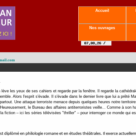
Accueil
Nos ouvrages
mail.com
-
in lève les yeux de ses cahiers et regarde par la fenêtre. Il regarde la cathédrale
 tremble. Alors l'esprit s'évade. Il s'évade dans le dernier livre que lui a prêté 
 partout. Une attaque terroriste menace depuis quelques heures notre territoire
. Heureusement, le Bureau des affaires antiterroristes veille... Comme à son ha
 fiction – ici les séries télévisées "thriller" – pour interroger ce monde qui es
 diplômé en philologie romane et en études théâtrales. Il exerce actuelleme