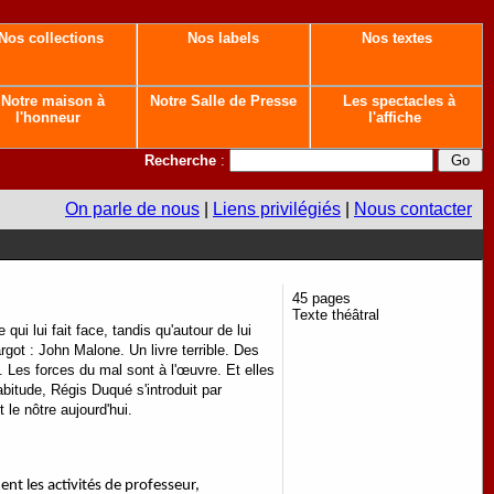
Nos collections
Nos labels
Nos textes
Notre maison à
Notre Salle de Presse
Les spectacles à
l'honneur
l'affiche
Recherche
:
On parle de nous
|
Liens privilégiés
|
Nous contacter
45 pages
Texte théâtral
 qui lui fait face, tandis qu'autour de lui
Margot : John Malone. Un livre terrible. Des
. Les forces du mal sont à l'œuvre. Et elles
bitude, Régis Duqué s'introduit par
t le nôtre aujourd'hui.
nt les activités de professeur,