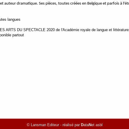
et auteur dramatique. Ses pièces, toutes créées en Belgique et parfois à l'
outes langues
S ARTS DU SPECTACLE 2020 de l'Académie royale de langue et littérature 
ponible partout
© Lansman Editeur - réalisé par
D
ata
N
et asbl