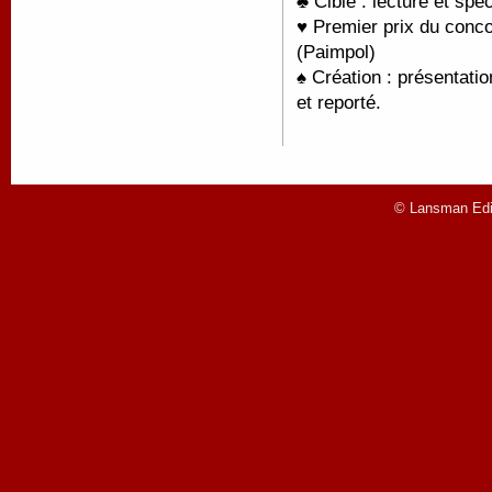
♣ Cible : lecture et spe
♥ Premier prix du conco
(Paimpol)
♠ Création : présentati
et reporté.
© Lansman Edit