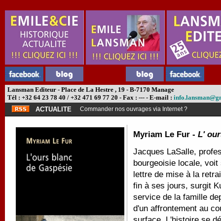
Lansman Editeur - Place de La Hestre , 19 - B-7170 Manage
Tél : +32 64 23 78 40 / +32 471 69 77 20 - Fax : --- - E-mail :
info.lansman@g
ACTUALITE
Commander nos ouvrages via Internet ?
Myriam Le Fur -
L' ou
Jacques LaSalle, profes
bourgeoisie locale, voit
lettre de mise à la retra
fin à ses jours, surgit
service de la famille d
d'un affrontement au co
surface. L'histoire se 