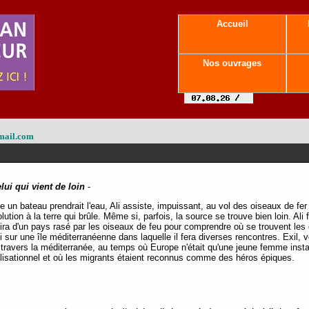
Accueil
Nos ouvrages
mail.com
lui qui vient de loin
-
un bateau prendrait l'eau, Ali assiste, impuissant, au vol des oiseaux de fer 
solution à la terre qui brûle. Même si, parfois, la source se trouve bien loin. Al
tira d'un pays rasé par les oiseaux de feu pour comprendre où se trouvent les 
 sur une île méditerranéenne dans laquelle il fera diverses rencontres. Exil, v
ravers la méditerranée, au temps où Europe n'était qu'une jeune femme instal
civilisationnel et où les migrants étaient reconnus comme des héros épiques.