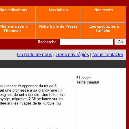
Nos collections
Nos labels
Nos textes
Notre maison à
Notre Salle de Presse
Les spectacles à
l'honneur
l'affiche
Recherche
:
On parle de nous
|
Liens privilégiés
|
Nous contacter
51 pages
Texte théâtral
qui rasent et apportent du rouge à
i fait une promesse à sa grand-mère : il
origines de cet incendie. Une fuite mais
oyage, migration ? Ali se lance sur les
lée sur les rivages de la Turquie, où