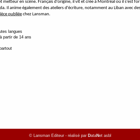
 metteur en scène. Français d'origine, il vit et crée à Montréal où il s'est f
a. Il anime également des ateliers d'écriture, notamment au Liban avec des
ièce publiée
chez Lansman.
outes langues
 à partir de 14 ans
partout
© Lansman Editeur - réalisé par
D
ata
N
et asbl