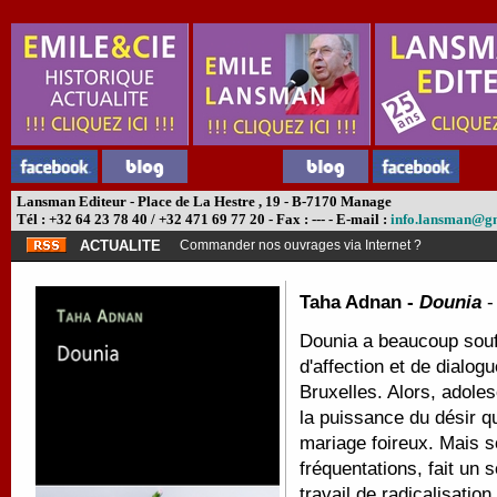
Lansman Editeur - Place de La Hestre , 19 - B-7170 Manage
Tél : +32 64 23 78 40 / +32 471 69 77 20 - Fax : --- - E-mail :
info.lansman@g
ACTUALITE
Commander nos ouvrages via Internet ?
Taha Adnan -
Dounia
Dounia a beaucoup souf
d'affection et de dialog
Bruxelles. Alors, adole
la puissance du désir q
mariage foireux. Mais s
fréquentations, fait un s
travail de radicalisatio