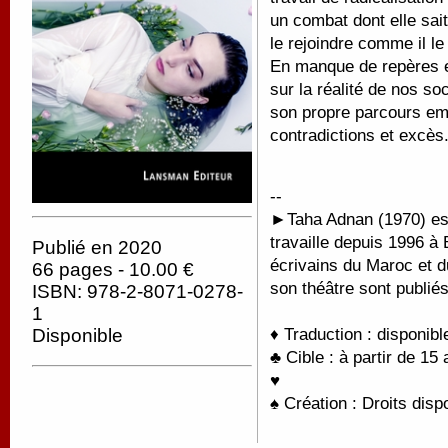
un combat dont elle sai
le rejoindre comme il le
En manque de repères et
sur la réalité de nos soc
son propre parcours emb
contradictions et excès
--
►
Taha Adnan (1970) est
travaille depuis 1996 à 
Publié en 2020
écrivains du Maroc et du
66 pages - 10.00 €
son théâtre sont publiés
ISBN: 978-2-8071-0278-
1
♦ Traduction : disponibl
Disponible
♣ Cible : à partir de 15 
♥
♠ Création : Droits disp