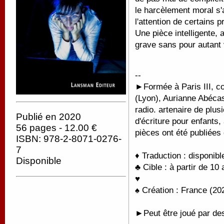
le harcèlement moral s
l'attention de certains
Une pièce intelligente, 
grave sans pour autant 
--
►
Formée à Paris III, c
(Lyon), Aurianne Abécass
radio. artenaire de plu
Publié en 2020
d'écriture pour enfants
56 pages - 12.00 €
pièces ont été publiée
ISBN: 978-2-8071-0276-
7
♦ Traduction : disponib
Disponible
♣ Cible : à partir de 10 
♥
♠ Création : France (202
►Peut être joué par de