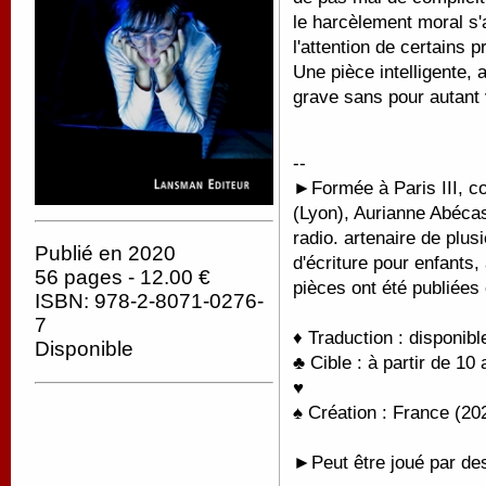
le harcèlement moral s
l'attention de certains
Une pièce intelligente, 
grave sans pour autant 
--
►
Formée à Paris III, c
(Lyon), Aurianne Abécass
radio. artenaire de plu
Publié en 2020
d'écriture pour enfants
56 pages - 12.00 €
pièces ont été publiée
ISBN: 978-2-8071-0276-
7
♦ Traduction : disponib
Disponible
♣ Cible : à partir de 10 
♥
♠ Création : France (202
►Peut être joué par de