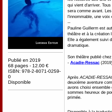
qui vient d'arriver. Tous
sera comme avant. Les d
l'innommable, une voix 
--
Pauline Guillerm est au
théâtre et à la création 
Elle a également suivi d
dramatique.
Son théâtre publié che
Publié en 2019
-
Acadie-Ressac
(2019
68 pages - 12.00 €
ISBN: 978-2-8071-0259-
0
Après
ACADIE-RESSA
Disponible
deuxième aventure co
avons choisi ensemble d
sommes heureux de pour
primée.
Disponible à la traducti