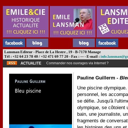
Lansman Editeur - Place de La Hestre , 19 - B-7170 Manage
Tél : +32 64 23 78 40 / +32 471 69 77 20 - Fax : --- - E-mail :
info.lansman@g
ACTUALITE
Commander nos ouvrages via Internet ?
Pauline Guillerm -
Ble
Une piscine olympique. 
personnel, les accompag
se défie. Jusqu'à l'ultim
olympique, se côtoient 
bain, une journaliste, 
fragments de conversati
les histoires des uns et