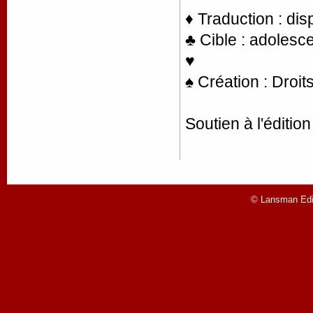
♦ Traduction : di
♣ Cible : adolesce
♥
♠ Création : Droit
Soutien à l'éditio
© Lansman Edit