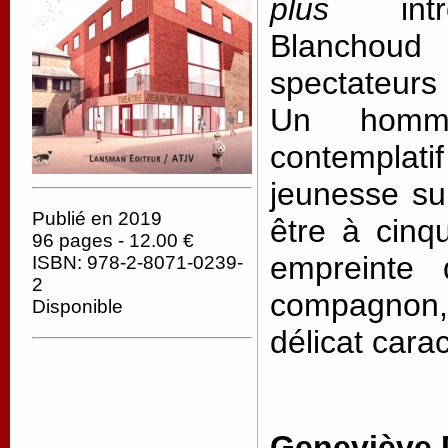
plus
intros
Blanchoud
spectateurs
Un homme
contempla
jeunesse sur
Publié en 2019
être à cin
96 pages - 12.00 €
empreinte 
ISBN: 978-2-8071-0239-
2
compagnon,
Disponible
délicat carac
Geneviève