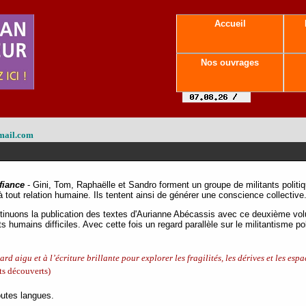
Accueil
Nos ouvrages
mail.com
fiance
- Gini, Tom, Raphaëlle et Sandro forment un groupe de militants politiq
tout relation humaine. Ils tentent ainsi de générer une conscience collective. 
tinuons la publication des textes d'Aurianne Abécassis avec ce deuxième vo
s humains difficiles. Avec cette fois un regard parallèle sur le militantisme pol
rd aigu et à l’écriture brillante pour explorer les fragilités, les dérives et les esp
s découverts)
outes langues.