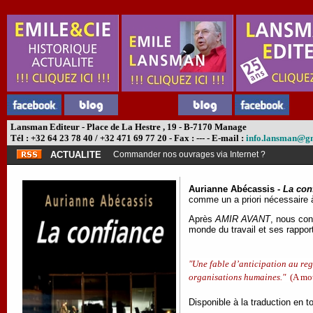
Lansman Editeur - Place de La Hestre , 19 - B-7170 Manage
Tél : +32 64 23 78 40 / +32 471 69 77 20 - Fax : --- - E-mail :
info.lansman@g
ACTUALITE
Commander nos ouvrages via Internet ?
Aurianne Abécassis -
La con
comme un a priori nécessaire à 
Après
AMIR AVANT
, nous con
monde du travail et ses rapport
"Une fable d’anticipation au rega
organisations humaines."
(A mot
Disponible à la traduction en t