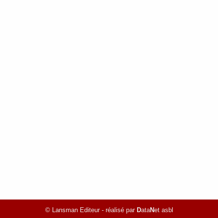
© Lansman Editeur - réalisé par
D
ata
N
et asbl