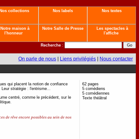
Nos collections
Nos labels
Nos textes
Notre maison à
Notre Salle de Presse
Les spectacles à
l'honneur
l'affiche
Recherche
:
On parle de nous
|
Liens privilégiés
|
Nous contacter
ues qui placent la notion de confiance
62 pages
Leur stratégie : l'entrisme...
5 comédiens
5 comédiennes
lume centré, comme le précédent, sur le
Texte théâtral
itique.
aces de rêve encore possibles au sein de nos