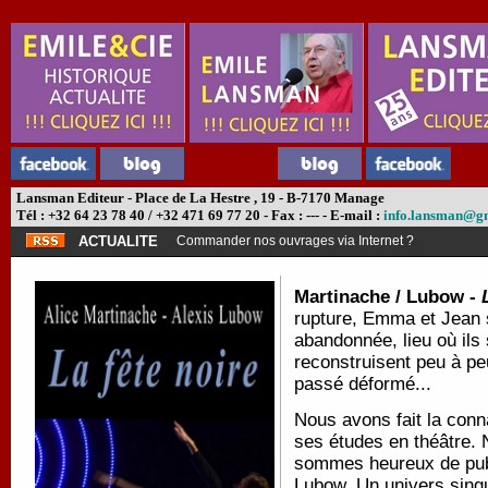
Lansman Editeur - Place de La Hestre , 19 - B-7170 Manage
Tél : +32 64 23 78 40 / +32 471 69 77 20 - Fax : --- - E-mail :
info.lansman@g
ACTUALITE
Commander nos ouvrages via Internet ?
Martinache / Lubow -
rupture, Emma et Jean s
abandonnée, lieu où ils 
reconstruisent peu à pe
passé déformé...
Nous avons fait la conn
ses études en théâtre. 
sommes heureux de publ
Lubow. Un univers singul