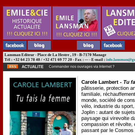
Lansman Editeur - Place de La Hestre , 19 - B-7170 Manage
Tél : +32 64 23 78 40 / +32 471 69 77 20 - Fax : --- - E-mail :
info.lansman@g
ACTUALITE
Commander nos ouvrages via Internet ?
Carole Lambert -
Tu f
pâtisserie, protection a
familiale, réchauffement
monde, société de cons
vélo, industrie du sport
Joplin : autant de sujet
paysage qui virevolte d
compassion et révolte, 
passant par le Cosmos 