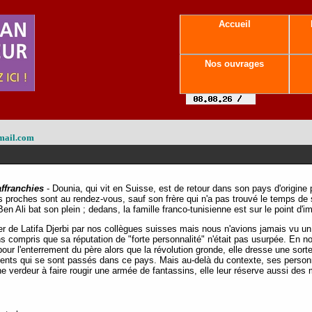
Accueil
Nos ouvrages
mail.com
ffranchies
- Dounia, qui vit en Suisse, est de retour dans son pays d'origine 
 proches sont au rendez-vous, sauf son frère qui n'a pas trouvé le temps de 
Ben Ali bat son plein ; dedans, la famille franco-tunisienne est sur le point d'i
er de Latifa Djerbi par nos collègues suisses mais nous n'avions jamais vu 
 compris que sa réputation de "forte personnalité" n'était pas usurpée. En nou
ur l'enterrement du père alors que la révolution gronde, elle dresse une sorte
ts qui se sont passés dans ce pays. Mais au-delà du contexte, ses personna
une verdeur à faire rougir une armée de fantassins, elle leur réserve aussi de