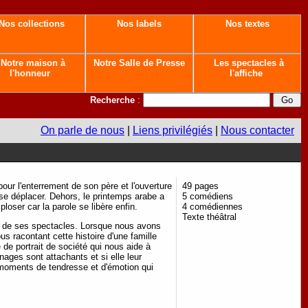
Nos collections
Nos labels
Nos textes
Notre maison à
Notre Salle de Presse
Les spectacles à
l'honneur
l'affiche
Recherche
:
On parle de nous
|
Liens privilégiés
|
Nous contacter
pour l'enterrement de son père et l'ouverture
49 pages
se déplacer. Dehors, le printemps arabe a
5 comédiens
mploser car la parole se libère enfin.
4 comédiennes
Texte théâtral
un de ses spectacles. Lorsque nous avons
s racontant cette histoire d'une famille
 de portrait de société qui nous aide à
ges sont attachants et si elle leur
s moments de tendresse et d'émotion qui