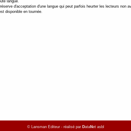
oute langue.
 réserve d'acceptation d'une langue qui peut parfois heurter les lecteurs non av
est disponible en tournée.
© Lansman Editeur - réalisé par
D
ata
N
et asbl