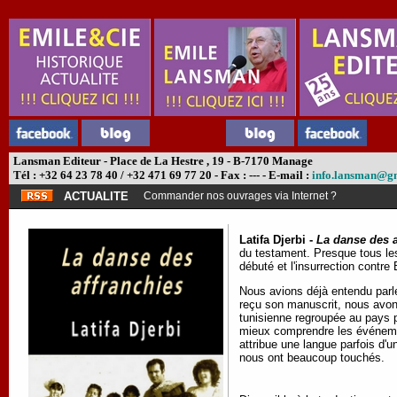
Lansman Editeur - Place de La Hestre , 19 - B-7170 Manage
Tél : +32 64 23 78 40 / +32 471 69 77 20 - Fax : --- - E-mail :
info.lansman@g
ACTUALITE
Commander nos ouvrages via Internet ?
Latifa Djerbi -
La danse des a
du testament. Presque tous les
débuté et l'insurrection contre 
Nous avions déjà entendu parl
reçu son manuscrit, nous avons
tunisienne regroupée au pays po
mieux comprendre les événemen
attribue une langue parfois d'
nous ont beaucoup touchés.