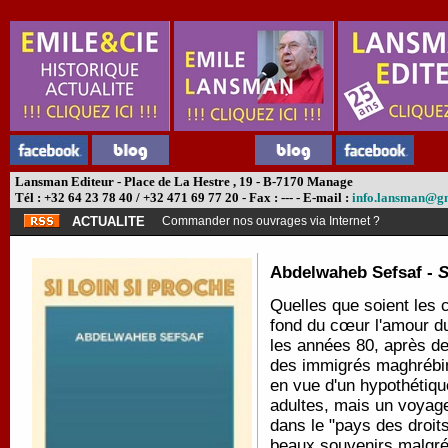
Lansman Editeur - Place de La Hestre , 19 - B-7170 Manage
Tél : +32 64 23 78 40 / +32 471 69 77 20 - Fax : --- - E-mail :
info.lansman@g
ACTUALITE
Commander nos ouvrages via Internet ?
Abdelwaheb Sefsaf -
S
Quelles que soient les 
fond du cœur l'amour d
les années 80, après d
des immigrés maghrébin
en vue d'un hypothétiqu
adultes, mais un voyage
dans le "pays des droit
beaux souvenirs malgré 