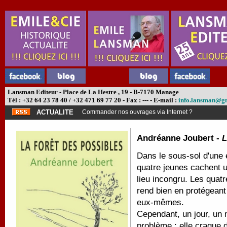
Lansman Editeur - Place de La Hestre , 19 - B-7170 Manage
Tél : +32 64 23 78 40 / +32 471 69 77 20 - Fax : --- - E-mail :
info.lansman@g
ACTUALITE
Commander nos ouvrages via Internet ?
Andréanne Joubert -
L
Dans le sous-sol d'une 
quatre jeunes cachent 
lieu incongru. Les quat
rend bien en protégeant
eux-mêmes.
Cependant, un jour, un 
problème : elle craque 