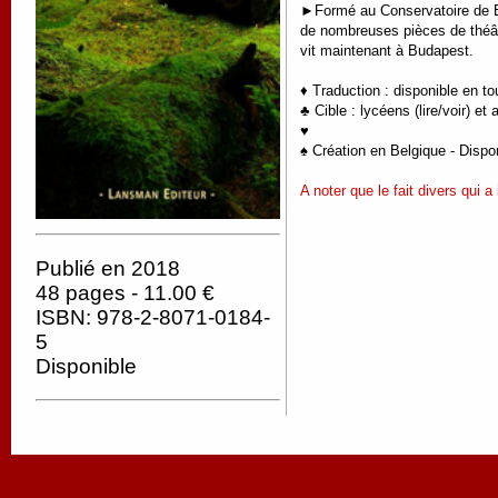
►
Formé au Conservatoire de B
de nombreuses pièces de théâ
vit maintenant à Budapest.
♦ Traduction : disponible en t
♣ Cible : lycéens (lire/voir) et 
♥
♠ Création en Belgique - Dispon
A noter que le fait divers qui 
Publié en 2018
48 pages - 11.00 €
ISBN: 978-2-8071-0184-
5
Disponible