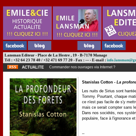
Lansman Editeur - Place de La Hestre , 19 - B-7170 Manage
Tél : +32 64 23 78 40 / +32 471 69 77 20 - Fax : --- - E-mail :
info.lansman@g
ACTUALITE
Commander nos ouvrages via Internet ?
Stanislas Cotton -
La profond
Les nuits de Sirius sont hantée
Tommy. Pourtant, chaque matin, 
ce n'est pas facile de s'y mettr
mais ce serait compter sans l
Dans nos sociétés, nos système
populaire, face à l'ignorance et 
--