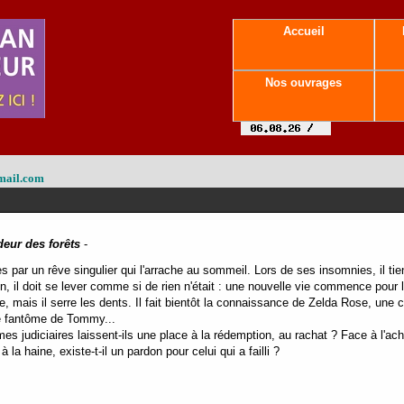
Accueil
Nos ouvrages
mail.com
eur des forêts
-
s par un rêve singulier qui l'arrache au sommeil. Lors de ses insomnies, il ti
il doit se lever comme si de rien n'était : une nouvelle vie commence pour lui
e, mais il serre les dents. Il fait bientôt la connaissance de Zelda Rose, une c
e fantôme de Tommy...
s judiciaires laissent-ils une place à la rédemption, au rachat ? Face à l'ac
à la haine, existe-t-il un pardon pour celui qui a failli ?