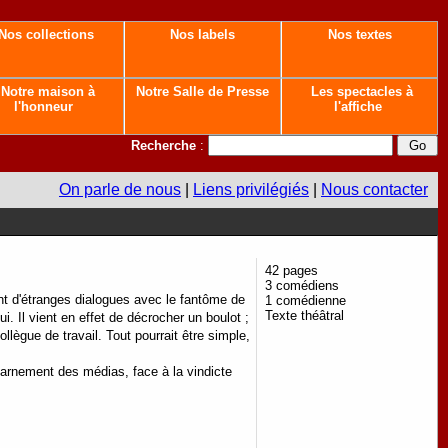
Nos collections
Nos labels
Nos textes
Notre maison à
Notre Salle de Presse
Les spectacles à
l'honneur
l'affiche
Recherche
:
On parle de nous
|
Liens privilégiés
|
Nous contacter
42 pages
3 comédiens
ent d'étranges dialogues avec le fantôme de
1 comédienne
Texte théâtral
. Il vient en effet de décrocher un boulot ;
ollègue de travail. Tout pourrait être simple,
harnement des médias, face à la vindicte