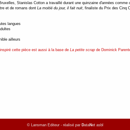
ruxelles, Stanislas Cotton a travaillé durant une quinzaine d'années comme c
tre et de romans dont
La moitié du jour, il fait nuit
, finaliste du Prix des Cinq
outes langues
adultes
ible ailleurs
a inspiré cette pièce est aussi à la base de
La petite scrap
de Dominick Parent
© Lansman Editeur - réalisé par
D
ata
N
et asbl