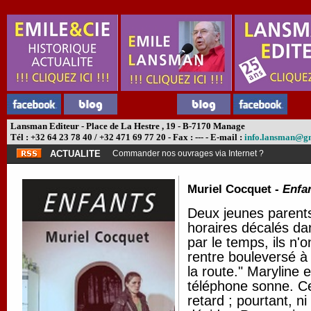
Lansman Editeur - Place de La Hestre , 19 - B-7170 Manage
Tél : +32 64 23 78 40 / +32 471 69 77 20 - Fax : --- - E-mail :
info.lansman@g
ACTUALITE
Commander nos ouvrages via Internet ?
Muriel Cocquet -
Enfa
Deux jeunes parents,
horaires décalés da
par le temps, ils n'o
rentre bouleversé à 
la route." Maryline 
téléphone sonne. Cer
retard ; pourtant, ni