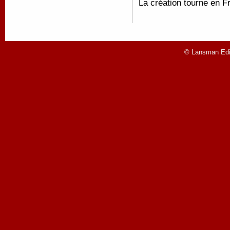
La création tourne en F
© Lansman Edit