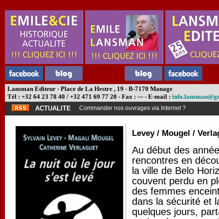
Lansman Editeur - Place de La Hestre , 19 - B-7170 Manage
Tél : +32 64 23 78 40 / +32 471 69 77 20 - Fax : --- - E-mail :
info.lansman@g
ACTUALITE
Commander nos ouvrages via Internet ?
Levey / Mougel / Verla
Au début des année
rencontres en découv
la ville de Belo Hor
couvent perdu en ple
des femmes enceint
dans la sécurité et 
quelques jours, parta