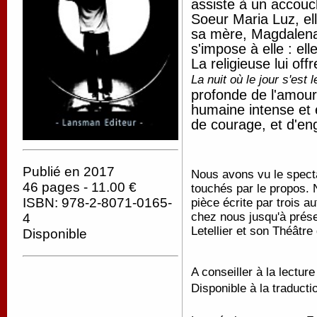
assiste à un accou
Soeur Maria Luz, e
sa mère, Magdalena
s'impose à elle : el
La religieuse lui off
La nuit où le jour s'est 
profonde de l'amou
humaine intense et é
de courage, et d'e
Publié en 2017
Nous avons vu le specta
46 pages - 11.00 €
touchés par le propos.
ISBN: 978-2-8071-0165-
pièce écrite par trois 
chez nous jusqu'à prése
4
Letellier et son Théâtr
Disponible
A conseiller à la lectur
Disponible à la traducti