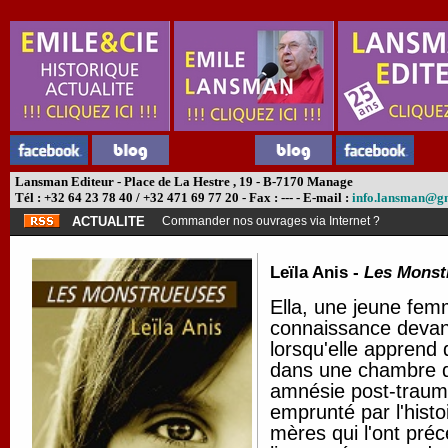
Lansman Editeur - Place de La Hestre , 19 - B-7170 Manage
Tél : +32 64 23 78 40 / +32 471 69 77 20 - Fax : --- - E-mail :
info.lansman@g
ACTUALITE
Commander nos ouvrages via Internet ?
Leïla Anis -
Les Monst
Ella, une jeune fem
connaissance devant
lorsqu'elle apprend q
dans une chambre d'
amnésie post-traumat
emprunté par l'histo
mères qui l'ont pré