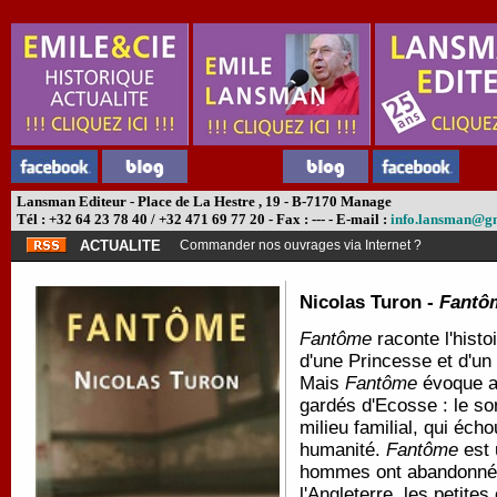
Lansman Editeur - Place de La Hestre , 19 - B-7170 Manage
Tél : +32 64 23 78 40 / +32 471 69 77 20 - Fax : --- - E-mail :
info.lansman@g
ACTUALITE
Commander nos ouvrages via Internet ?
Nicolas Turon -
Fantô
Fantôme
raconte l'histo
d'une Princesse et d'un
Mais
Fantôme
évoque au
gardés d'Ecosse : le so
milieu familial, qui éch
humanité.
Fantôme
est
hommes ont abandonnés :
l'Angleterre, les petites