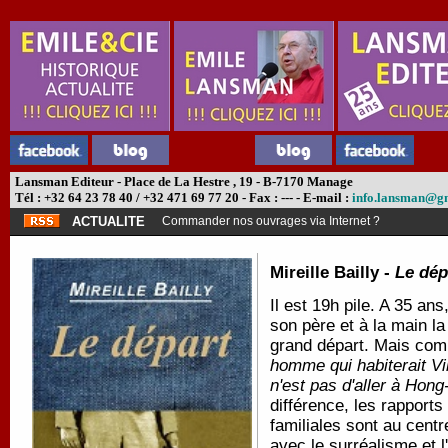
Lansman Editeur - Place de La Hestre , 19 - B-7170 Manage
Tél : +32 64 23 78 40 / +32 471 69 77 20 - Fax : --- - E-mail :
info.lansman@g
ACTUALITE
Commander nos ouvrages via Internet ?
Mireille Bailly -
Le dép
Il est 19h pile. A 35 an
son père et à la main la
grand départ. Mais com
homme qui habiterait Vi
n'est pas
d'aller à Hong
différence, les rapports
familiales sont au centre
avec le surréalisme et 