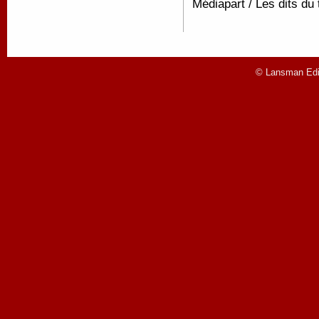
Médiapart / Les dits du 
© Lansman Edit