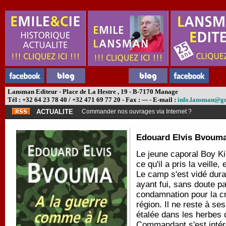
Lansman Editeur - Place de La Hestre , 19 - B-7170 Manage
Tél : +32 64 23 78 40 / +32 471 69 77 20 - Fax : --- - E-mail :
info.lansman@g
ACTUALITE
Commander nos ouvrages via Internet ?
Edouard Elvis Bvoum
Le jeune caporal Boy Kil
ce qu'il a pris la veille,
Le camp s'est vidé dura
ayant fui, sans doute pa
condamnation pour la cr
région. Il ne reste à se
étalée dans les herbes 
Commandant s'est intére