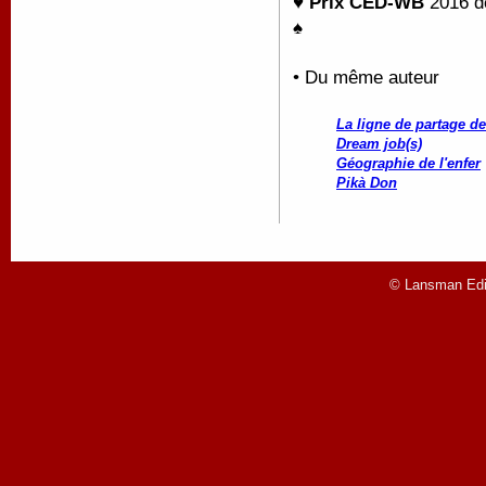
♥
Prix CED-WB
2016 d
♠
• Du même auteur
La ligne de partage d
Dream job(s)
Géographie de l'enfer
Pikà Don
© Lansman Edit