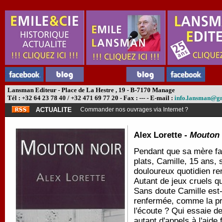
Lansman Editeur - Place de La Hestre , 19 - B-7170 Manage
Tél : +32 64 23 78 40 / +32 471 69 77 20 - Fax : --- - E-mail :
info.lansman@g
ACTUALITE
Commander nos ouvrages via Internet ?
Alex Lorette -
Mouton 
Pendant que sa mère fai
plats, Camille, 15 ans,
douloureux quotidien re
Autant de jeux cruels qu
Sans doute Camille est-e
renfermée, comme la pré
l'écoute ? Qui essaie de
autant d'appels à l'aide