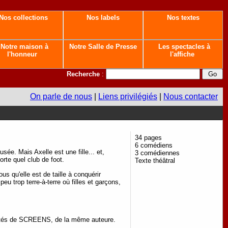
Nos collections
Nos labels
Nos textes
Notre maison à
Notre Salle de Presse
Les spectacles à
l'honneur
l'affiche
Recherche
:
On parle de nous
|
Liens privilégiés
|
Nous contacter
34 pages
6 comédiens
sée. Mais Axelle est une fille... et,
3 comédiennes
orte quel club de foot.
Texte théâtral
us qu'elle est de taille à conquérir
peu trop terre-à-terre où filles et garçons,
 côtés de SCREENS, de la même auteure.