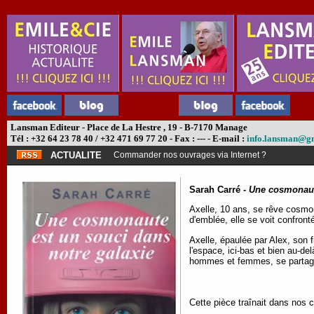
Lansman Editeur - Place de La Hestre , 19 - B-7170 Manage
Tél : +32 64 23 78 40 / +32 471 69 77 20 - Fax : --- - E-mail :
info.lansman@g
ACTUALITE
Commander nos ouvrages via Internet ?
Sarah Carré -
Une cosmonaute
Axelle, 10 ans, se rêve cosmona
d'emblée, elle se voit confront
Axelle, épaulée par Alex, son f
l'espace, ici-bas et bien au-del
hommes et femmes, se partage
Cette pièce traînait dans nos