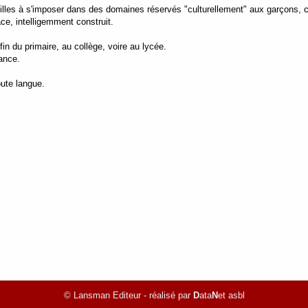
s filles à s'imposer dans des domaines réservés "culturellement" aux garçons,
ce, intelligemment construit.
 fin du primaire, au collège, voire au lycée.
ance.
oute langue.
© Lansman Editeur - réalisé par
D
ata
N
et asbl