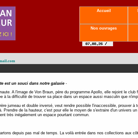
Accueil
Nos ouvrages
mail.com
 est un souci dans notre galaxie
-
ute. A l'image de Von Braun, père du programme Apollo, elle rejoint le club fu
ée à la difficulté de trouver sa place dans un espace aussi masculin que n'imp
rère jumeau et double inversé, veut rendre possible l'inaccessible, prouver à to
à. Prendre de la hauteur, c'est pour elle le moyen de s'extraire d'un univers un 
nt très inégalement un espace pourtant commun.
 cartons depuis pas mal de temps. La voilà entrée dans nos collections aux