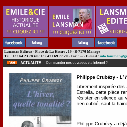
Lansman Editeur - Place de La Hestre , 19 - B-7170 Manage
Tél : +32 64 23 78 40 / +32 471 69 77 20 - Fax : --- - E-mail :
info.lansman@g
ACTUALITE
Commander nos ouvrages via Internet ?
Philippe Crubézy -
L' 
Librement inspirée des 
Estrella, cette pièce 
résister en silence au 
rien oublié, sauf la hain
Philippe Crubézy a déj