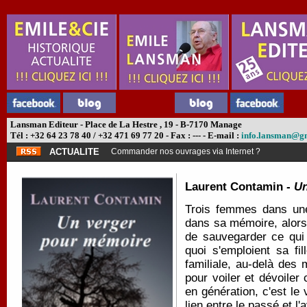
Lansman Editeur - Place de La Hestre , 19 - B-7170 Manage
Tél : +32 64 23 78 40 / +32 471 69 77 20 - Fax : --- - E-mail :
info.lansman@g
ACTUALITE
Commander nos ouvrages via Internet ?
Laurent Contamin -
Un
Trois femmes dans une
dans sa mémoire, alors m
de sauvegarder ce qui 
quoi s'emploient sa fil
familiale, au-delà des 
pour voiler et dévoiler
en génération, c'est le 
lien entre le passé et l'a