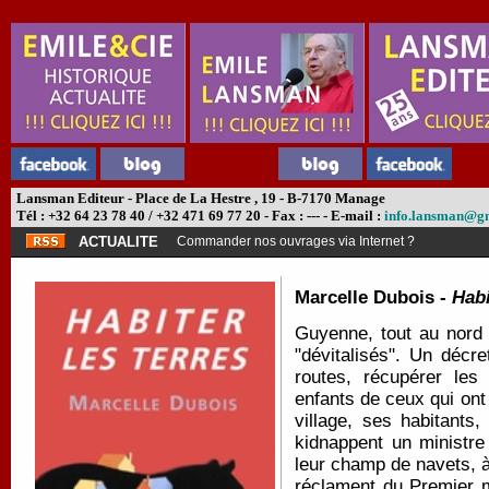
Lansman Editeur - Place de La Hestre , 19 - B-7170 Manage
Tél : +32 64 23 78 40 / +32 471 69 77 20 - Fax : --- - E-mail :
info.lansman@g
ACTUALITE
Commander nos ouvrages via Internet ?
Marcelle Dubois -
Habi
Guyenne, tout au nord d
"dévitalisés". Un décr
routes, récupérer les
enfants de ceux qui ont
village, ses habitants
kidnappent un ministre 
leur champ de navets, à
réclament du Premier m