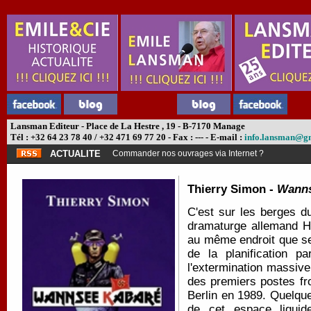
Lansman Editeur - Place de La Hestre , 19 - B-7170 Manage
Tél : +32 64 23 78 40 / +32 471 69 77 20 - Fax : --- - E-mail :
info.lansman@g
ACTUALITE
Commander nos ouvrages via Internet ?
Thierry Simon -
Wanns
C'est sur les berges d
dramaturge allemand He
au même endroit que se 
de la planification pa
l'extermination massive
des premiers postes fr
Berlin en 1989. Quelqu
de cet espace liquide