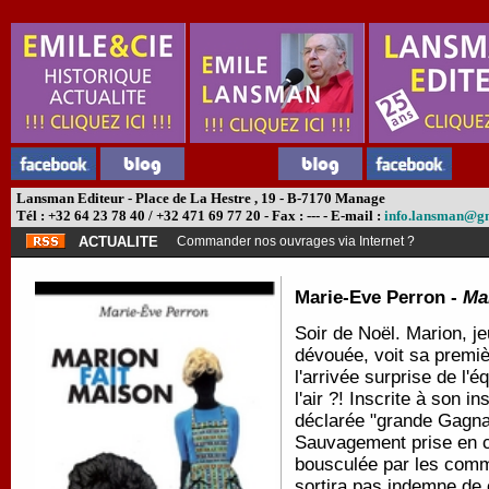
Lansman Editeur - Place de La Hestre , 19 - B-7170 Manage
Tél : +32 64 23 78 40 / +32 471 69 77 20 - Fax : --- - E-mail :
info.lansman@g
ACTUALITE
Commander nos ouvrages via Internet ?
Marie-Eve Perron -
Ma
Soir de Noël.
Marion, j
dévouée, voit sa premiè
l'arrivée surprise de l'é
l'air ?! Inscrite à son i
déclarée "grande
Gagna
Sauvagement prise en c
bousculée par les comme
sortira pas indemne de 