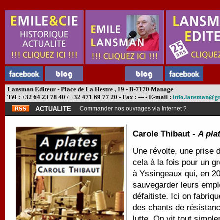
Lansman Editeur - Place de La Hestre , 19 - B-7170 Manage
Tél : +32 64 23 78 40 / +32 471 69 77 20 - Fax : --- - E-mail :
info.lansman@g
ACTUALITE
Commander nos ouvrages via Internet ?
Carole Thibaut -
A pla
Une révolte, une prise 
cela à la fois pour un g
à Yssingeaux qui, en 2
sauvegarder leurs empl
défaitiste. Ici on fabr
des chants de résistance
lutte. On vit tout simpl