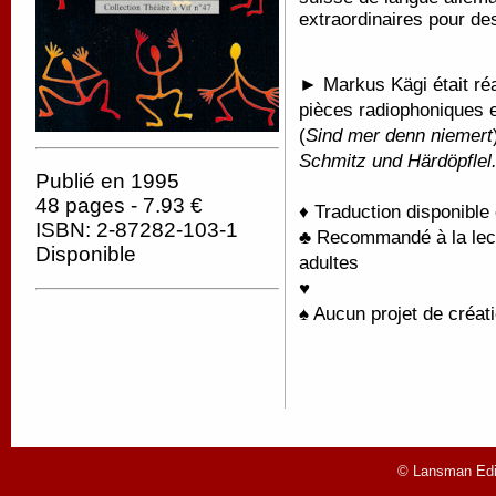
extraordinaires pour d
► Markus Kägi était réal
pièces radiophoniques e
(
Sind mer denn niemert
Schmitz und Härdöpflel
Publié en 1995
48 pages - 7.93 €
♦ Traduction disponible
ISBN: 2-87282-103-1
♣ Recommandé à la lectu
Disponible
adultes
♥
♠ Aucun projet de créati
© Lansman Edit