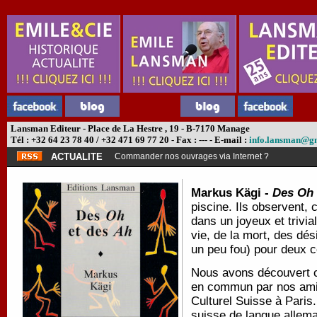
Lansman Editeur - Place de La Hestre , 19 - B-7170 Manage
Tél : +32 64 23 78 40 / +32 471 69 77 20 - Fax : --- - E-mail :
info.lansman@g
ACTUALITE
Commander nos ouvrages via Internet ?
Markus Kägi -
Des Oh 
piscine. Ils observent, 
dans un joyeux et trivial
vie, de la mort, des dés
un peu fou) pour deux 
Nous avons découvert ce
en commun par nos amis
Culturel Suisse à Paris.
suisse de langue allema