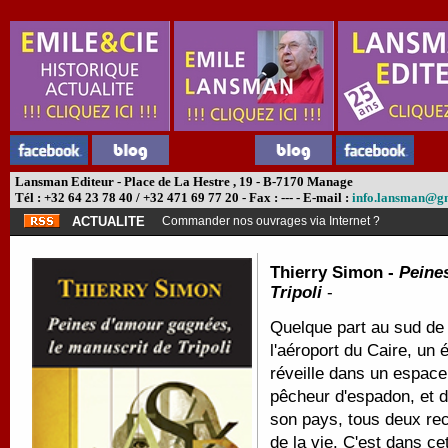
Lansman Editeur - Place de La Hestre , 19 - B-7170 Manage
Tél : +32 64 23 78 40 / +32 471 69 77 20 - Fax : --- - E-mail :
info.lansman@g
ACTUALITE
Commander nos ouvrages via Internet ?
Thierry Simon -
Peine
Tripoli
-
Quelque part au sud de l
l'aéroport du Caire, un 
réveille dans un espac
pêcheur d'espadon, et d
son pays, tous deux rec
de la vie. C'est dans c