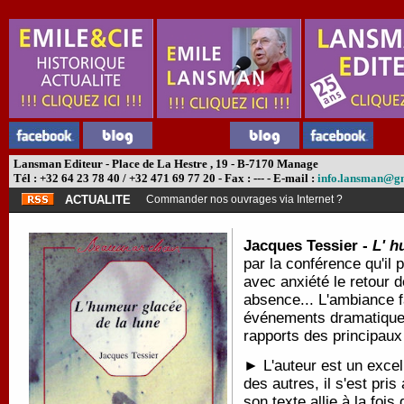
Lansman Editeur - Place de La Hestre , 19 - B-7170 Manage
Tél : +32 64 23 78 40 / +32 471 69 77 20 - Fax : --- - E-mail :
info.lansman@g
ACTUALITE
Commander nos ouvrages via Internet ?
Jacques Tessier -
L' h
par la conférence qu'il 
avec anxiété le retour 
absence... L'ambiance f
événements dramatique
rapports des principaux
► L'auteur est un excel
des autres, il s'est pri
son texte allie à la fois