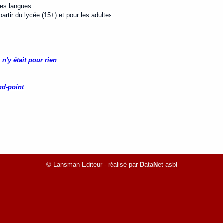
tes langues
rtir du lycée (15+) et pour les adultes
n'y était pour rien
nd-point
© Lansman Editeur - réalisé par
D
ata
N
et asbl