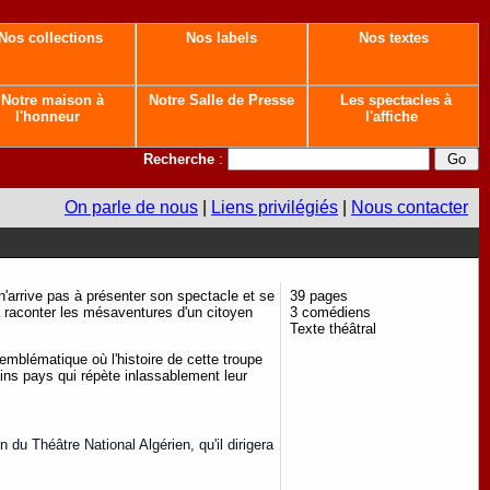
Nos collections
Nos labels
Nos textes
Notre maison à
Notre Salle de Presse
Les spectacles à
l'honneur
l'affiche
Recherche
:
On parle de nous
|
Liens privilégiés
|
Nous contacter
n'arrive pas à présenter son spectacle et se
39 pages
à raconter les mésaventures d'un citoyen
3 comédiens
Texte théâtral
emblématique où l'histoire de cette troupe
ns pays qui répète inlassablement leur
 du Théâtre National Algérien, qu'il dirigera