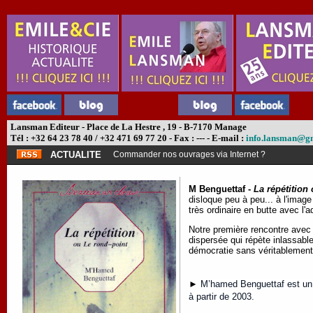
Lansman Editeur - Place de La Hestre , 19 - B-7170 Manage
Tél : +32 64 23 78 40 / +32 471 69 77 20 - Fax : --- - E-mail :
info.lansman@g
ACTUALITE
Commander nos ouvrages via Internet ?
M Benguettaf -
La répétition
disloque peu à peu... à l'imag
très ordinaire en butte avec l'
Notre première rencontre avec 
dispersée qui répète inlassab
démocratie sans véritablement 
►
M’hamed Benguettaf est un au
à partir de 2003.