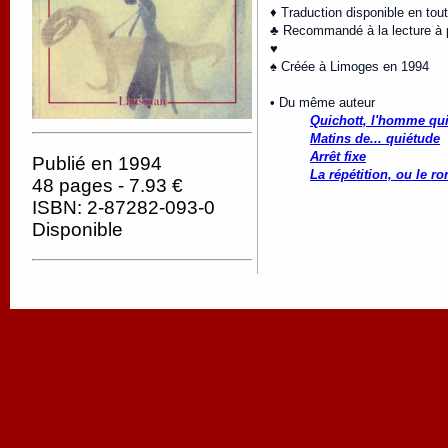
♦ Traduction disponible en tou
♣ Recommandé à la lecture à pa
♥
♠ Créée à Limoges en 1994
• Du même auteur
Quichott, l'homme qui 
Matins de... quiétude
Arrêt fixe
Publié en 1994
La répétition, ou le ro
48 pages - 7.93 €
ISBN: 2-87282-093-0
Disponible