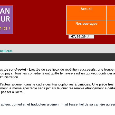
Accueil
Nos ouvrages
mail.com
 ou Le rond-point
- Ejectée de ses lieux de répétition successifs, une troupe 
e du pays. Tous les comédiens ont quitté le navire sauf un qui veut continuer 
administration.
l'auteur algérien dans le cadre des Francophonies à Limoges. Une pièce très 
lement le même spectacle sans jamais le jouer ressemble étrangement à certai
passer à l'acte.
teur, comédien et traducteur algérien. Il fait l'essentiel de sa carrière au sein