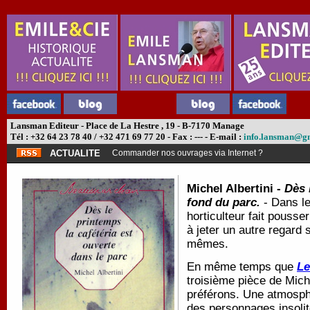
Lansman Editeur - Place de La Hestre , 19 - B-7170 Manage
Tél : +32 64 23 78 40 / +32 471 69 77 20 - Fax : --- - E-mail :
info.lansman@g
ACTUALITE
Commander nos ouvrages via Internet ?
Michel Albertini -
Dès 
fond du parc.
- Dans le
horticulteur fait pousse
à jeter un autre regard s
mêmes.
En même temps que
Le
troisième pièce de Miche
préférons. Une atmosph
des personnages insolit