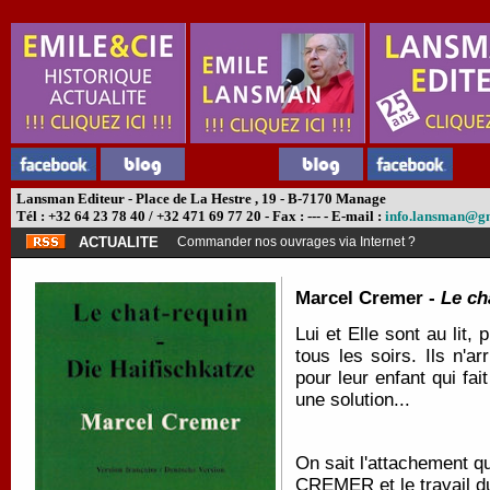
Lansman Editeur - Place de La Hestre , 19 - B-7170 Manage
Tél : +32 64 23 78 40 / +32 471 69 77 20 - Fax : --- - E-mail :
info.lansman@g
ACTUALITE
Commander nos ouvrages via Internet ?
Marcel Cremer -
Le ch
Lui et Elle sont au lit,
tous les soirs. Ils n'a
pour leur enfant qui fa
une solution...
On sait l'attachement q
CREMER et le travail d