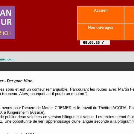
Accueil
Nos ouvrages
mail.com
r - Der gute Hirte
-
es sons et est un conteur remarquable. Parcourant les routes avec Martin Febe
on troupeau. Alors, pourquoi a-t-il perdu un mouton ?
s avons pour l'oeuvre de Marcel CREMER et le travail du Théâtre AGORA. Par
 à Kingersheim (Alsace).
 de publier deux volumes en version bilingue est venue. Les textes seront étu
11. Une opportunité de lier l'apprentissage d'une langue seconde à la programm