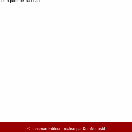
nes à partir de 10/11 ans.
© Lansman Editeur - réalisé par
D
ata
N
et asbl