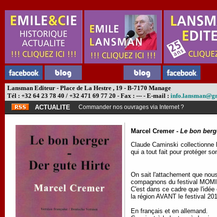
Lansman Editeur - Place de La Hestre , 19 - B-7170 Manage
Tél : +32 64 23 78 40 / +32 471 69 77 20 - Fax : --- - E-mail :
info.lansman@g
ACTUALITE
Commander nos ouvrages via Internet ?
Marcel Cremer -
Le bon berge
Claude Caminski collectionne l
qui a tout fait pour protéger s
On sait l'attachement que nou
compagnons du festival MOMIX
C'est dans ce cadre que l'idée
la région AVANT le festival 20
En français et en allemand.