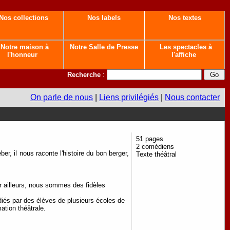
Nos collections
Nos labels
Nos textes
Notre maison à
Notre Salle de Presse
Les spectacles à
l'honneur
l'affiche
Recherche
:
On parle de nous
|
Liens privilégiés
|
Nous contacter
51 pages
2 comédiens
r, il nous raconte l'histoire du bon berger,
Texte théâtral
 ailleurs, nous sommes des fidèles
diés par des élèves de plusieurs écoles de
ation théâtrale.