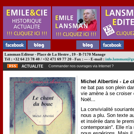
Lansman Editeur - Place de La Hestre , 19 - B-7170 Manage
Tél : +32 64 23 78 40 / +32 471 69 77 20 - Fax : --- - E-mail :
info.lansman@g
ACTUALITE
Commander nos ouvrages via Internet ?
Michel Albertini -
Le c
ne bat pas son plein da
vie amène à se croiser 
Noël...
La convivialité sourian
nous a plu. Son texte a
et insérée dans le prem
contemporain". Elle n'
nous espérions. Mais il 