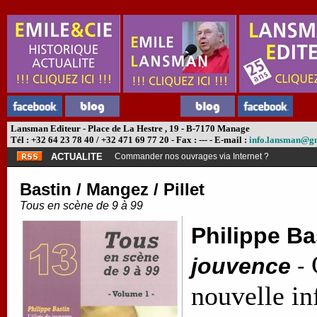
Lansman Editeur - Place de La Hestre , 19 - B-7170 Manage
Tél : +32 64 23 78 40 / +32 471 69 77 20 - Fax : --- - E-mail :
info.lansman@g
ACTUALITE
Abonnement théâtre ?
Bastin / Mangez / Pillet
Tous en scène de 9 à 99
Philippe Ba
jouvence
-
nouvelle i