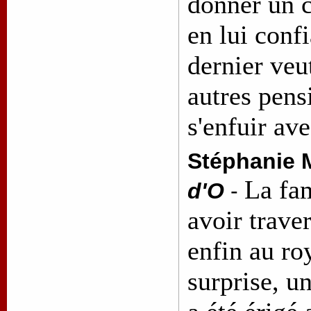
donner un 
en lui confi
dernier veut
autres pen
s'enfuir av
Stéphanie 
La fam
d'O
-
avoir traver
enfin au r
surprise, u