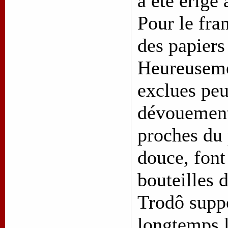
a été érigé
Pour le fra
des papiers
Heureusemen
exclues peu
dévouement
proches du p
douce, font
bouteilles 
Trodô suppo
longtemps l