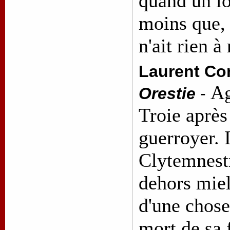
quand un lo
moins que,
n'ait rien à
Laurent Co
Ag
Orestie
-
Troie après
guerroyer. 
Clytemnestr
dehors miel
d'une chose
mort de sa f