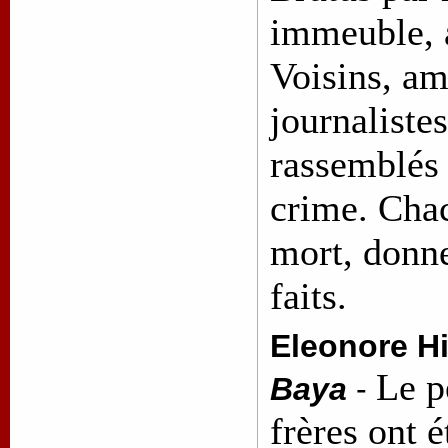
immeuble, a
Voisins, am
journalistes
rassemblés 
crime. Chac
mort, donne
faits.
Eleonore Hi
Le p
Baya
-
frères ont 