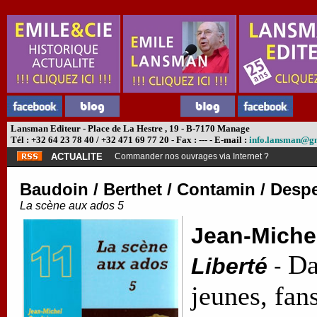
Lansman Editeur - Place de La Hestre , 19 - B-7170 Manage
Tél : +32 64 23 78 40 / +32 471 69 77 20 - Fax : --- - E-mail :
info.lansman@g
ACTUALITE
Abonnement théâtre ?
Baudoin / Berthet / Contamin / Despe
La scène aux ados 5
Jean-Miche
Da
Liberté
-
jeunes, fans