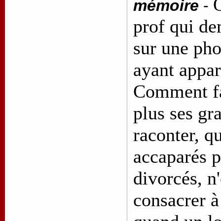
Q
mémoire
-
prof qui d
sur une ph
ayant appar
Comment fa
plus ses gr
raconter, q
accaparés p
divorcés, n
consacrer à