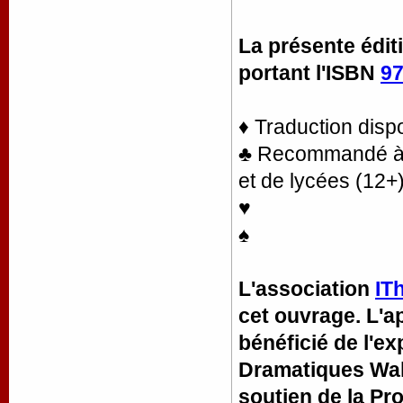
La présente édit
portant l'ISBN
97
♦ Traduction disp
♣ Recommandé à la
et de lycées (12+
♥
♠
L'association
IT
cet ouvrage. L'ap
bénéficié de l'e
Dramatiques Wall
soutien de la Pr