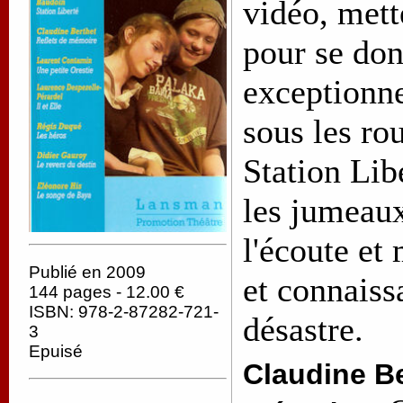
vidéo, mett
pour se don
exceptionnel
sous les ro
Station Li
les jumeau
l'écoute et
Publié en 2009
et connaissa
144 pages - 12.00 €
ISBN: 978-2-87282-721-
désastre.
3
Epuisé
Claudine Be